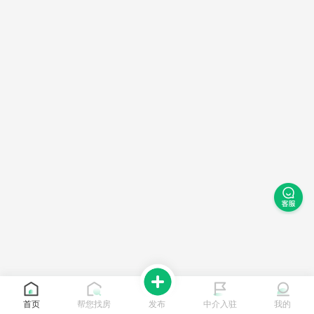
首页
帮您找房
发布
中介入驻
我的