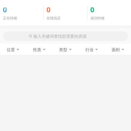
商铺门面
0
0
0
正在转铺
在线找店
成功转铺
位置
性质
类型
行业
面积