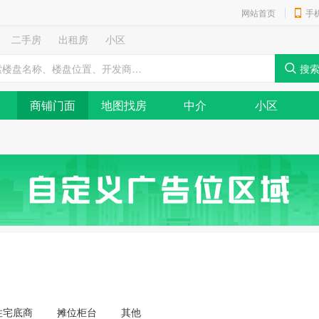
网站首页
手
二手房
出租房
小区
商铺门面
地图找房
中介
小区
住宅底商
摊位柜台
其他