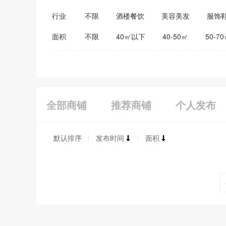
行业
不限
酒楼餐饮
美容美发
服饰
医药保健
家居建材
教育培训
面积
不限
40㎡以下
40-50㎡
50-7
全部商铺
推荐商铺
个人发布
默认排序
发布时间
面积