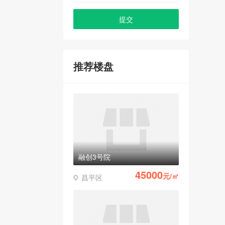
推荐楼盘
融创3号院
45000
元/㎡
昌平区