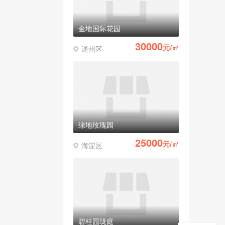
金地国际花园
30000
元/㎡
通州区
绿地玫瑰园
25000
元/㎡
海淀区
碧桂园珑庭