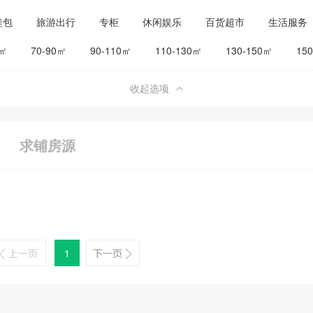
鞋包
旅游出行
专柜
休闲娱乐
百货超市
生活服务
公司工厂
其他
旅馆宾馆
0㎡
70-90㎡
90-110㎡
110-130㎡
130-150㎡
15
收起选项
求铺房源
1