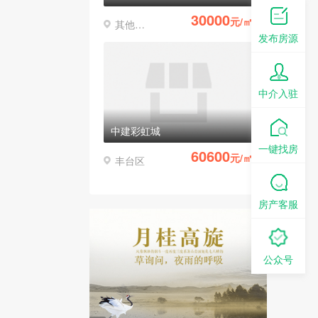
30000
元/㎡
其他区县
发布房源
中介入驻
中建彩虹城
一键找房
60600
元/㎡
丰台区
房产客服
公众号