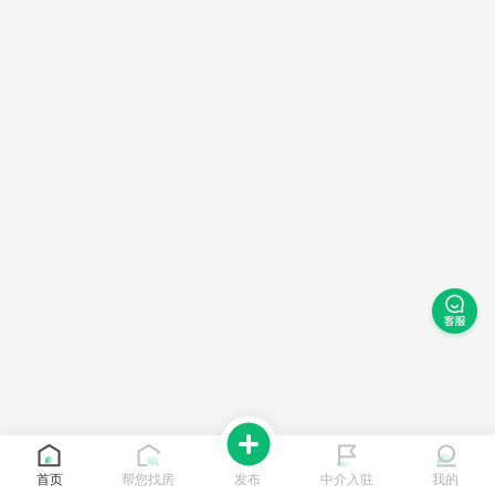
首页
帮您找房
发布
中介入驻
我的