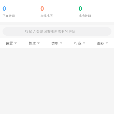
商铺门面
0
0
0
正在转铺
在线找店
成功转铺
位置
性质
类型
行业
面积