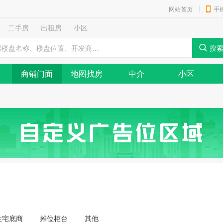
网站首页
手
二手房
出租房
小区
商铺门面
地图找房
中介
小区
住宅底商
摊位柜台
其他