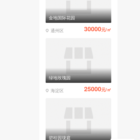
金地国际花园
30000
元/㎡
通州区
绿地玫瑰园
25000
元/㎡
海淀区
碧桂园珑庭