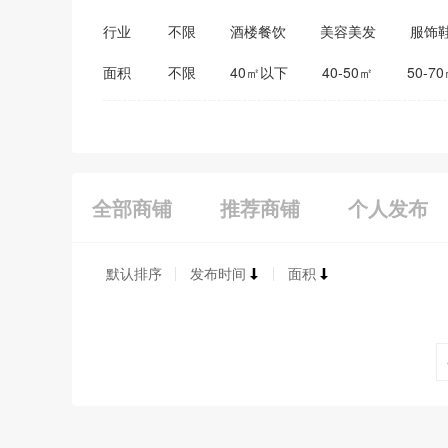
行业
不限
酒楼餐饮
美容美发
服饰
医药保健
家居建材
教育培训
面积
不限
40㎡以下
40-50㎡
50-7
全部商铺
推荐商铺
个人发布
默认排序
发布时间
面积