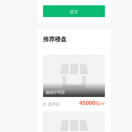
推荐楼盘
融创3号院
45000
元/㎡
昌平区