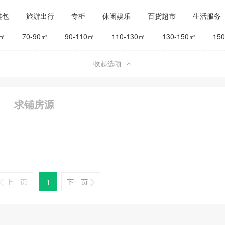
鞋包
旅游出行
专柜
休闲娱乐
百货超市
生活服务
公司工厂
其他
旅馆宾馆
0㎡
70-90㎡
90-110㎡
110-130㎡
130-150㎡
15
收起选项
求铺房源
1