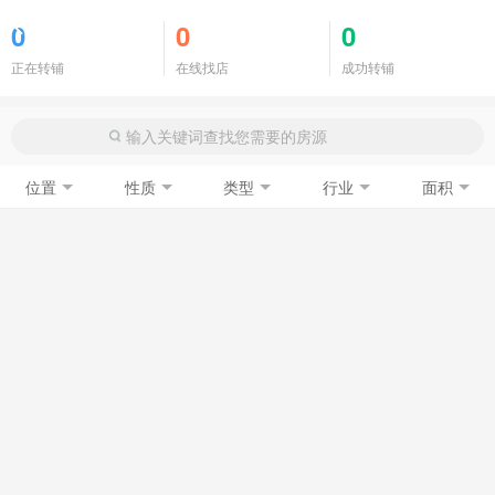
商铺门面
0
0
0
正在转铺
在线找店
成功转铺
位置
性质
类型
行业
面积