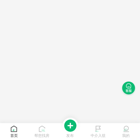
首页
帮您找房
发布
中介入驻
我的