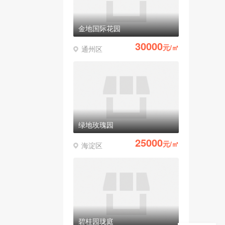
金地国际花园
30000
元/㎡
通州区
绿地玫瑰园
25000
元/㎡
海淀区
碧桂园珑庭