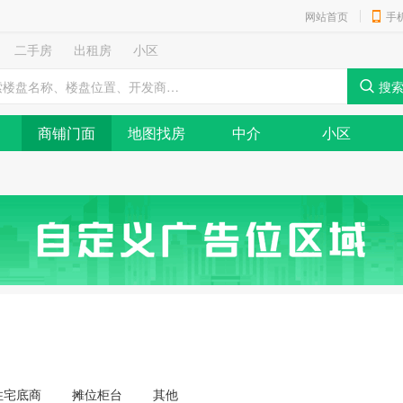
网站首页
手
二手房
出租房
小区
商铺门面
地图找房
中介
小区
住宅底商
摊位柜台
其他