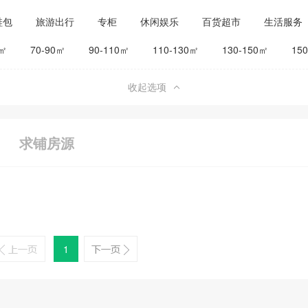
鞋包
旅游出行
专柜
休闲娱乐
百货超市
生活服务
公司工厂
其他
旅馆宾馆
0㎡
70-90㎡
90-110㎡
110-130㎡
130-150㎡
15
收起选项
求铺房源
1