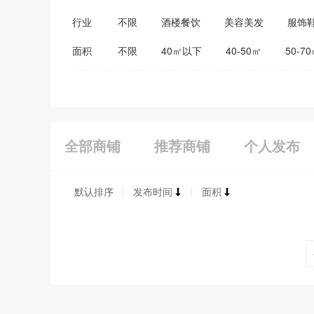
行业
不限
酒楼餐饮
美容美发
服饰
医药保健
家居建材
教育培训
面积
不限
40㎡以下
40-50㎡
50-7
全部商铺
推荐商铺
个人发布
默认排序
发布时间
面积