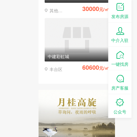
30000
元/㎡
其他区县
发布房源
中介入驻
中建彩虹城
一键找房
60600
元/㎡
丰台区
房产客服
公众号