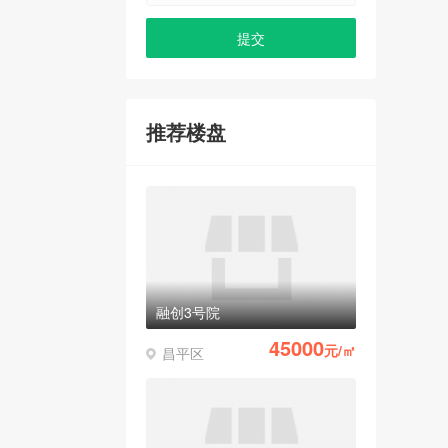
推荐楼盘
融创3号院
45000
元/㎡
昌平区