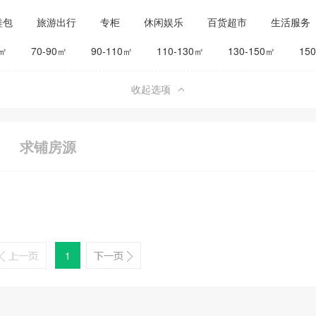
鞋包
旅游出行
专柜
休闲娱乐
百货超市
生活服务
公司工厂
其他
旅馆宾馆
0㎡
70-90㎡
90-110㎡
110-130㎡
130-150㎡
15
收起选项
求铺房源
1