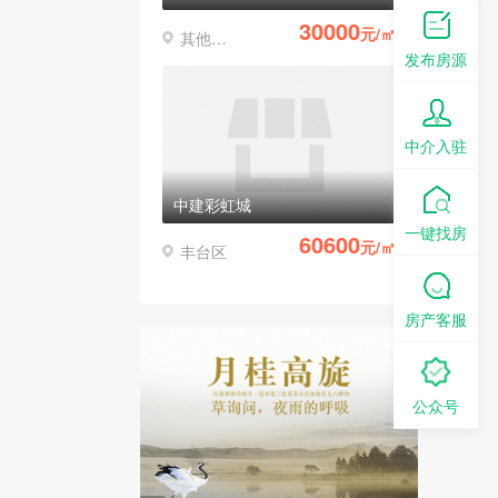
30000
元/㎡
其他区县
发布房源
中介入驻
中建彩虹城
一键找房
60600
元/㎡
丰台区
房产客服
公众号