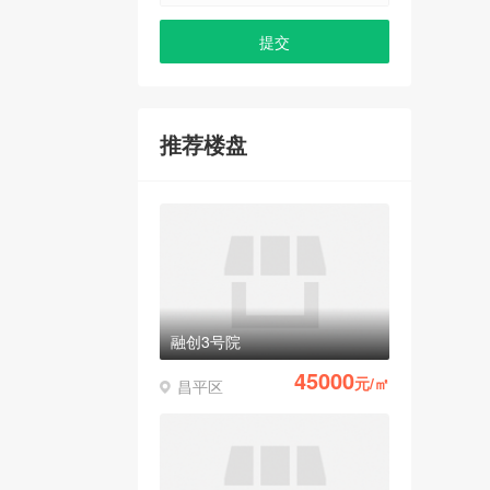
推荐楼盘
融创3号院
45000
元/㎡
昌平区