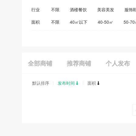
行业
不限
酒楼餐饮
美容美发
服饰
医药保健
家居建材
教育培训
面积
不限
40㎡以下
40-50㎡
50-7
全部商铺
推荐商铺
个人发布
默认排序
发布时间
面积