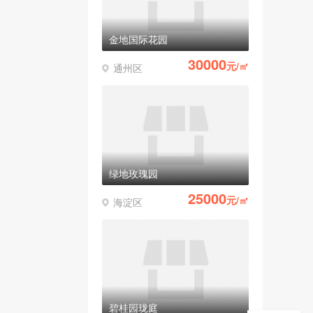
金地国际花园
30000
元/㎡
通州区
绿地玫瑰园
25000
元/㎡
海淀区
碧桂园珑庭