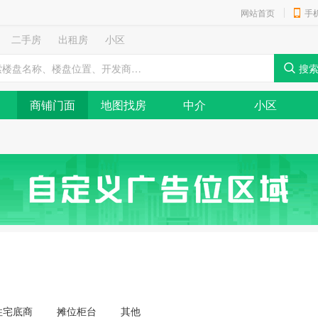
网站首页
手
二手房
出租房
小区
商铺门面
地图找房
中介
小区
住宅底商
摊位柜台
其他