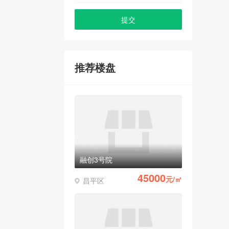
推荐楼盘
融创3号院
45000
元/㎡
昌平区