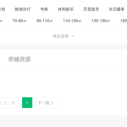
鞋包
旅游出行
专柜
休闲娱乐
百货超市
生活服务
公司工厂
其他
旅馆宾馆
0㎡
70-90㎡
90-110㎡
110-130㎡
130-150㎡
15
收起选项
求铺房源
1