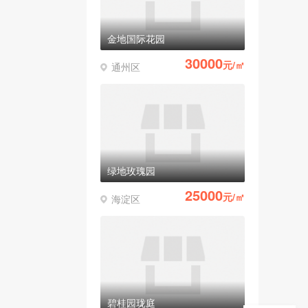
金地国际花园
30000
元/㎡
通州区
绿地玫瑰园
25000
元/㎡
海淀区
碧桂园珑庭