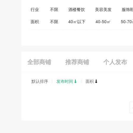
行业
不限
酒楼餐饮
美容美发
服饰
医药保健
家居建材
教育培训
面积
不限
40㎡以下
40-50㎡
50-7
全部商铺
推荐商铺
个人发布
默认排序
发布时间
面积