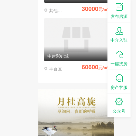
30000
元/㎡
其他区县
发布房源
中介入驻
中建彩虹城
一键找房
60600
元/㎡
丰台区
房产客服
公众号