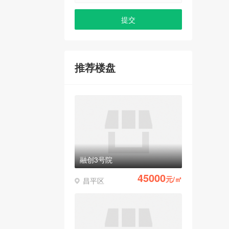
推荐楼盘
融创3号院
45000
元/㎡
昌平区