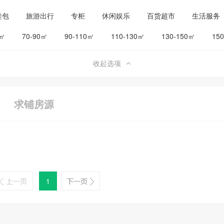
鞋包
旅游出行
专柜
休闲娱乐
百货超市
生活服务
公司工厂
其他
旅馆宾馆
0㎡
70-90㎡
90-110㎡
110-130㎡
130-150㎡
15
收起选项
求铺房源
1