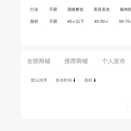
行业
不限
酒楼餐饮
美容美发
服饰
医药保健
家居建材
教育培训
面积
不限
40㎡以下
40-50㎡
50-7
全部商铺
推荐商铺
个人发布
默认排序
发布时间
面积