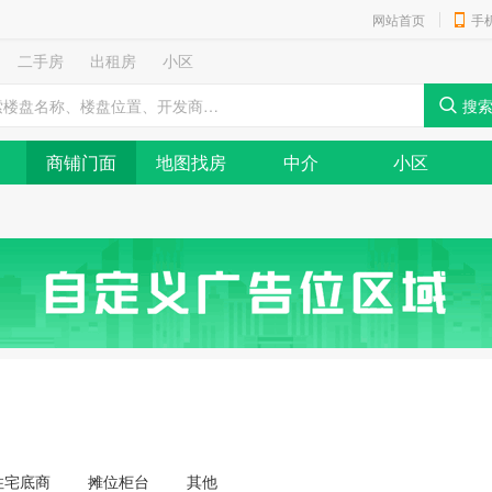
网站首页
手
二手房
出租房
小区
商铺门面
地图找房
中介
小区
住宅底商
摊位柜台
其他