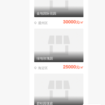
金地国际花园
30000
元/㎡
通州区
绿地玫瑰园
25000
元/㎡
海淀区
碧桂园珑庭