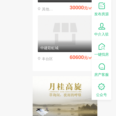
30000
元/㎡
其他区县
发布房源
中介入驻
中建彩虹城
一键找房
60600
元/㎡
丰台区
房产客服
公众号