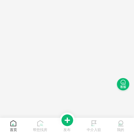
首页
帮您找房
发布
中介入驻
我的