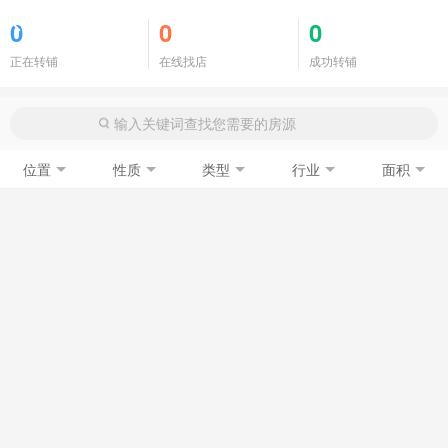
商铺门面
0
0
0
正在转铺
在线找店
成功转铺
位置
性质
类型
行业
面积