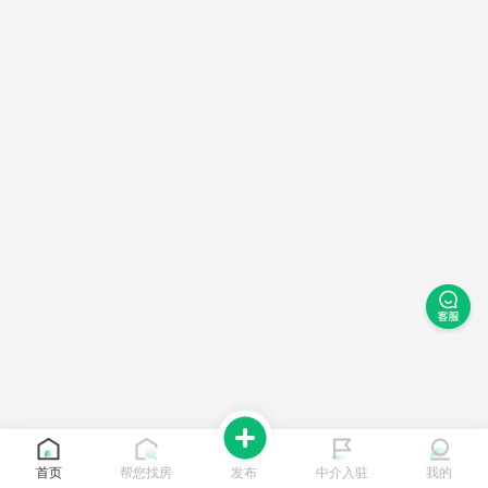
首页
帮您找房
发布
中介入驻
我的