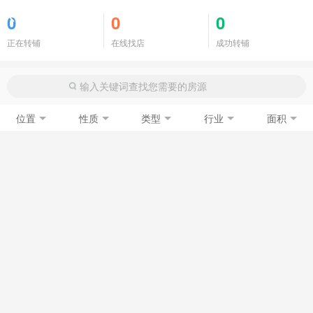
商铺门面
0
0
0
正在转铺
在线找店
成功转铺
位置
性质
类型
行业
面积