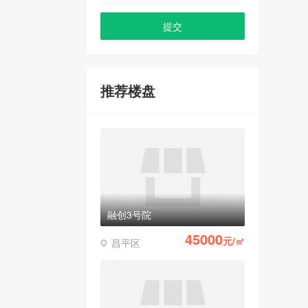
推荐楼盘
融创3号院
45000
元/㎡
昌平区