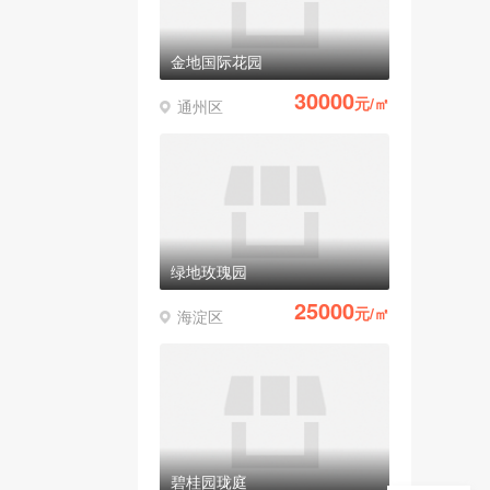
金地国际花园
30000
元/㎡
通州区
绿地玫瑰园
25000
元/㎡
海淀区
碧桂园珑庭