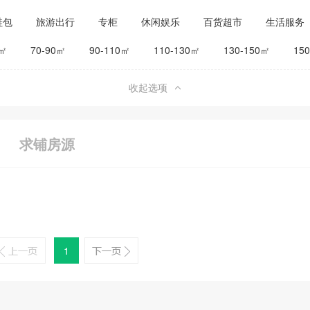
鞋包
旅游出行
专柜
休闲娱乐
百货超市
生活服务
公司工厂
其他
旅馆宾馆
0㎡
70-90㎡
90-110㎡
110-130㎡
130-150㎡
15
收起选项
求铺房源
1