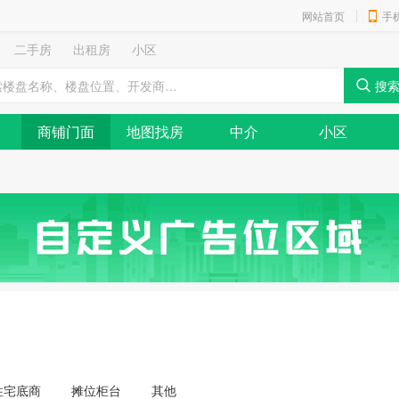
网站首页
手
二手房
出租房
小区
商铺门面
地图找房
中介
小区
住宅底商
摊位柜台
其他