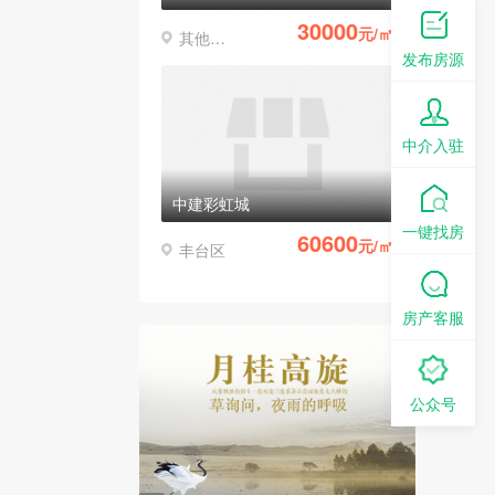
30000
元/㎡
其他区县
发布房源
中介入驻
中建彩虹城
一键找房
60600
元/㎡
丰台区
房产客服
公众号