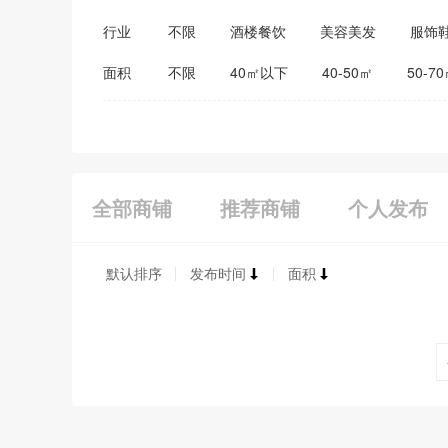
行业
不限
酒楼餐饮
美容美发
服饰
医药保健
家居建材
教育培训
面积
不限
40㎡以下
40-50㎡
50-7
全部商铺
推荐商铺
个人发布
默认排序
发布时间
面积