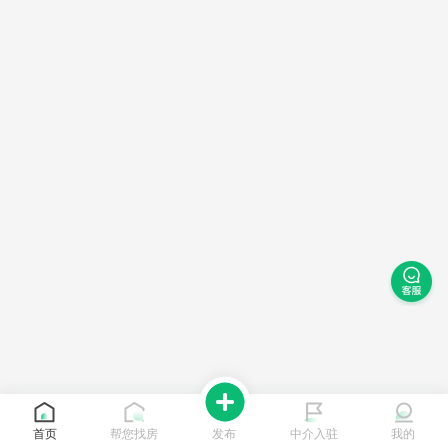
首页
帮您找房
发布
中介入驻
我的