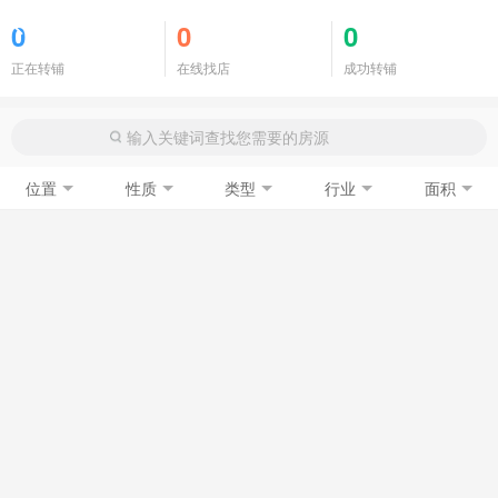
商铺门面
0
0
0
正在转铺
在线找店
成功转铺
位置
性质
类型
行业
面积