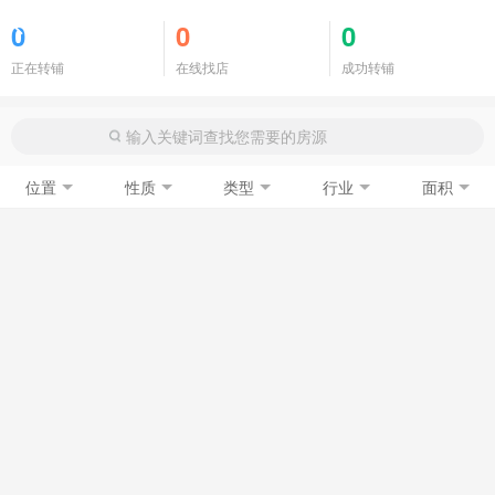
商铺门面
0
0
0
正在转铺
在线找店
成功转铺
位置
性质
类型
行业
面积