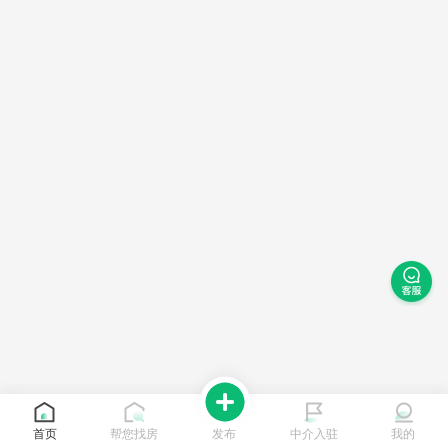
首页
帮您找房
发布
中介入驻
我的