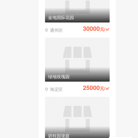
金地国际花园
30000
元/㎡
通州区
绿地玫瑰园
25000
元/㎡
海淀区
碧桂园珑庭