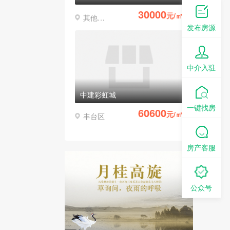
30000
元/㎡
其他区县
发布房源
中介入驻
中建彩虹城
一键找房
60600
元/㎡
丰台区
房产客服
公众号