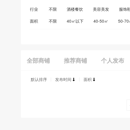
行业
不限
酒楼餐饮
美容美发
服饰
医药保健
家居建材
教育培训
面积
不限
40㎡以下
40-50㎡
50-7
全部商铺
推荐商铺
个人发布
默认排序
发布时间
面积