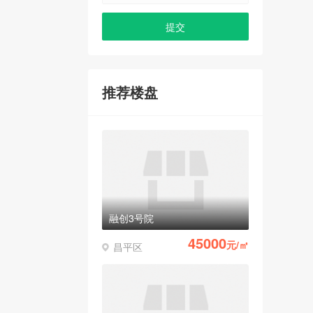
推荐楼盘
融创3号院
45000
元/㎡
昌平区