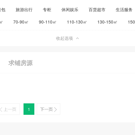
鞋包
旅游出行
专柜
休闲娱乐
百货超市
生活服务
公司工厂
其他
旅馆宾馆
0㎡
70-90㎡
90-110㎡
110-130㎡
130-150㎡
15
收起选项
求铺房源
1