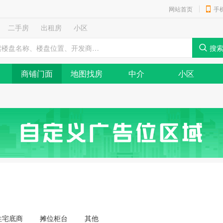
网站首页
手
二手房
出租房
小区
商铺门面
地图找房
中介
小区
住宅底商
摊位柜台
其他