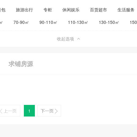
鞋包
旅游出行
专柜
休闲娱乐
百货超市
生活服务
公司工厂
其他
旅馆宾馆
0㎡
70-90㎡
90-110㎡
110-130㎡
130-150㎡
15
收起选项
求铺房源
1