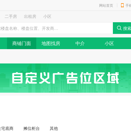
网站首页
手
二手房
出租房
小区
商铺门面
地图找房
中介
小区
住宅底商
摊位柜台
其他