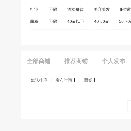
行业
不限
酒楼餐饮
美容美发
服饰
医药保健
家居建材
教育培训
面积
不限
40㎡以下
40-50㎡
50-7
全部商铺
推荐商铺
个人发布
默认排序
发布时间
面积