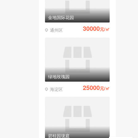
金地国际花园
30000
元/㎡
通州区
绿地玫瑰园
25000
元/㎡
海淀区
碧桂园珑庭