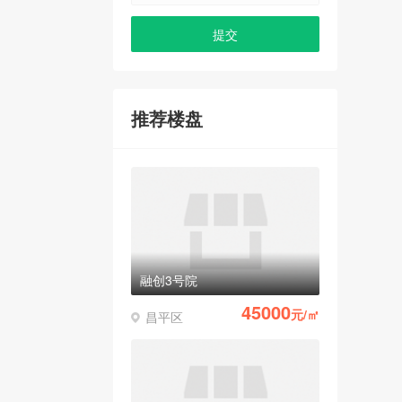
推荐楼盘
融创3号院
45000
元/㎡
昌平区