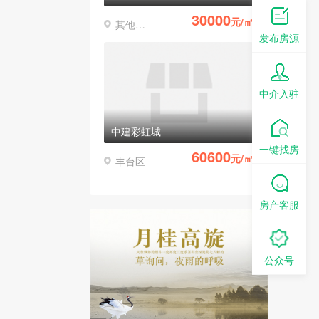
30000
元/㎡
其他区县
发布房源
中介入驻
中建彩虹城
一键找房
60600
元/㎡
丰台区
房产客服
公众号