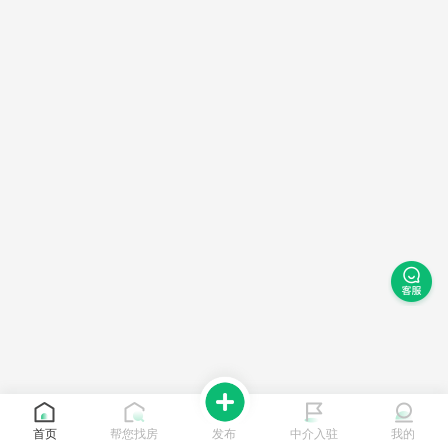
首页
帮您找房
发布
中介入驻
我的