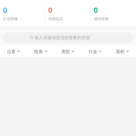
商铺门面
0
0
0
正在转铺
在线找店
成功转铺
位置
性质
类型
行业
面积