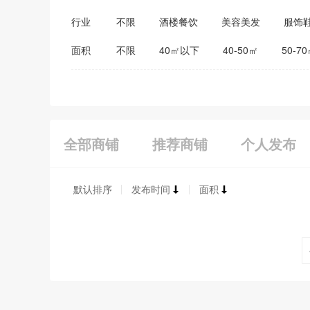
行业
不限
酒楼餐饮
美容美发
服饰
医药保健
家居建材
教育培训
面积
不限
40㎡以下
40-50㎡
50-7
全部商铺
推荐商铺
个人发布
默认排序
发布时间
面积