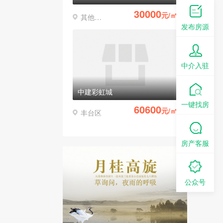
30000
元/㎡
其他区县
发布房源
中介入驻
中建彩虹城
一键找房
60600
元/㎡
丰台区
房产客服
公众号