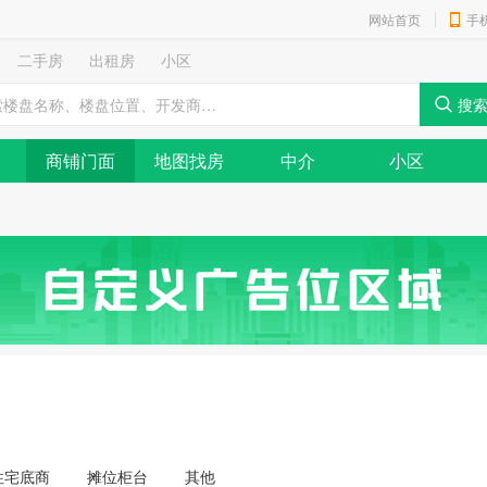
网站首页
手
二手房
出租房
小区
商铺门面
地图找房
中介
小区
住宅底商
摊位柜台
其他