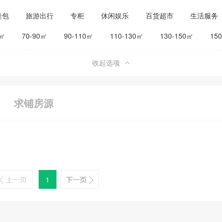
鞋包
旅游出行
专柜
休闲娱乐
百货超市
生活服务
公司工厂
其他
旅馆宾馆
0㎡
70-90㎡
90-110㎡
110-130㎡
130-150㎡
15
收起选项
求铺房源
1