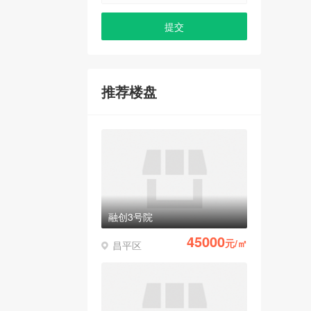
推荐楼盘
融创3号院
45000
元/㎡
昌平区