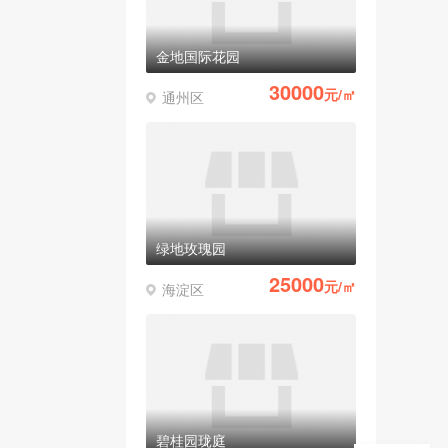
金地国际花园
30000
元/㎡
通州区
绿地玫瑰园
25000
元/㎡
海淀区
碧桂园珑庭