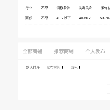
行业
不限
酒楼餐饮
美容美发
服饰
医药保健
家居建材
教育培训
面积
不限
40㎡以下
40-50㎡
50-7
全部商铺
推荐商铺
个人发布
默认排序
发布时间
面积