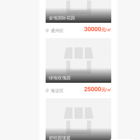
金地国际花园
30000
元/㎡
通州区
绿地玫瑰园
25000
元/㎡
海淀区
碧桂园珑庭