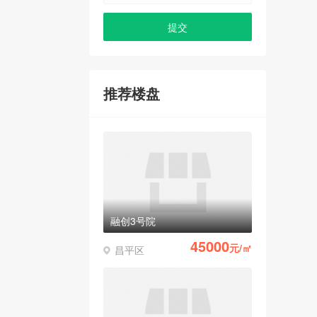
推荐楼盘
融创3号院
45000
元/㎡
昌平区