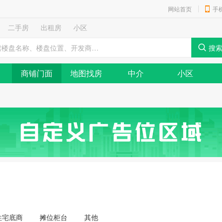
网站首页
手
二手房
出租房
小区
商铺门面
地图找房
中介
小区
住宅底商
摊位柜台
其他