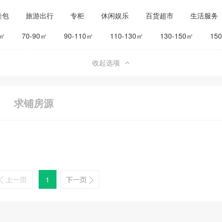
鞋包
旅游出行
专柜
休闲娱乐
百货超市
生活服务
公司工厂
其他
旅馆宾馆
0㎡
70-90㎡
90-110㎡
110-130㎡
130-150㎡
15
收起选项
求铺房源
1