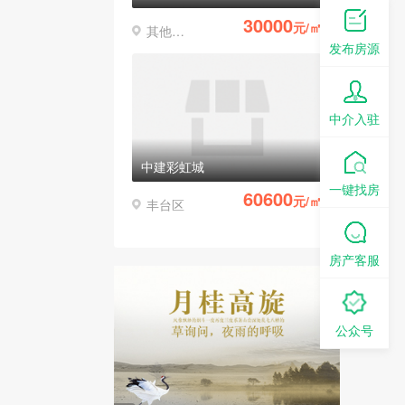
30000
元/㎡
其他区县
发布房源
中介入驻
中建彩虹城
一键找房
60600
元/㎡
丰台区
房产客服
公众号