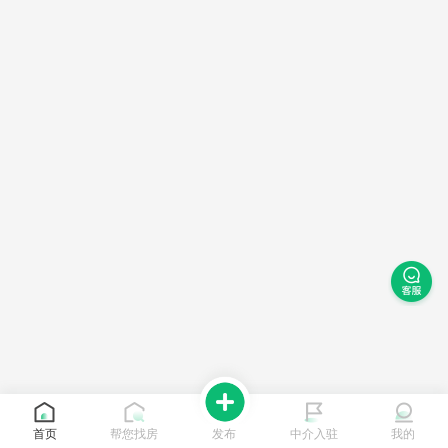
首页
帮您找房
发布
中介入驻
我的