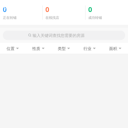
商铺门面
0
0
0
正在转铺
在线找店
成功转铺
位置
性质
类型
行业
面积