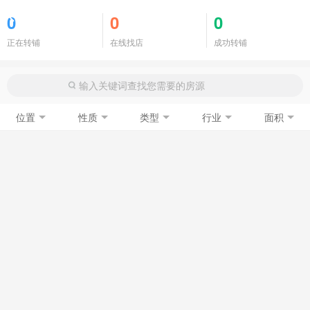
商铺门面
0
0
0
正在转铺
在线找店
成功转铺
位置
性质
类型
行业
面积