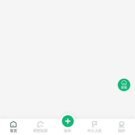
首页
帮您找房
发布
中介入驻
我的