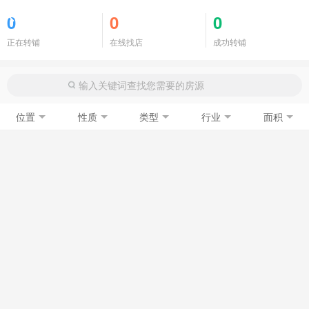
商铺门面
0
0
0
正在转铺
在线找店
成功转铺
位置
性质
类型
行业
面积