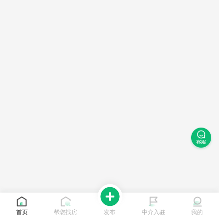
首页
帮您找房
发布
中介入驻
我的