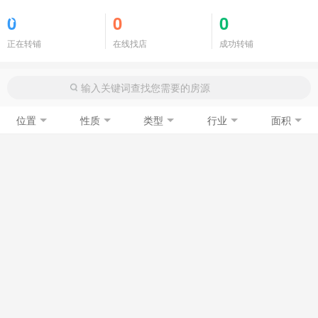
商铺门面
0
0
0
正在转铺
在线找店
成功转铺
位置
性质
类型
行业
面积