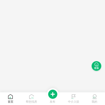
首页
帮您找房
发布
中介入驻
我的