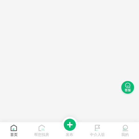
首页
帮您找房
发布
中介入驻
我的