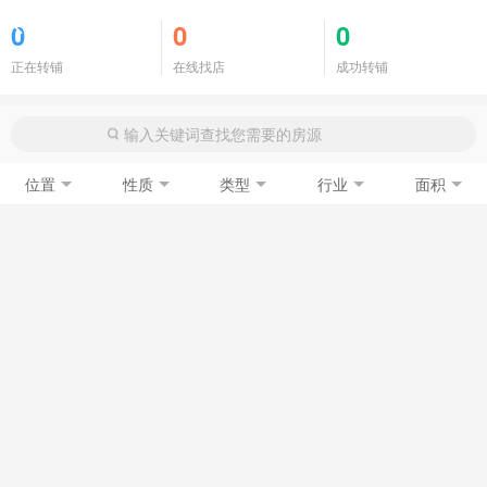
商铺门面
0
0
0
正在转铺
在线找店
成功转铺
位置
性质
类型
行业
面积