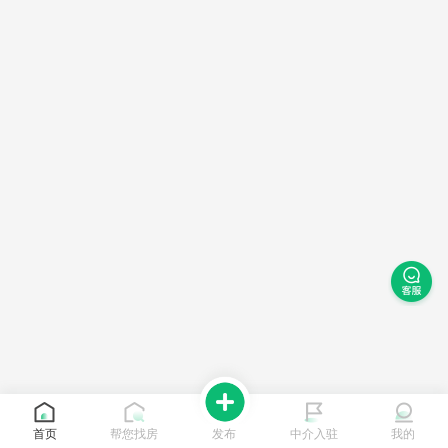
首页
帮您找房
发布
中介入驻
我的