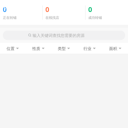
商铺门面
0
0
0
正在转铺
在线找店
成功转铺
位置
性质
类型
行业
面积