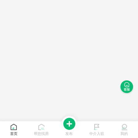
首页
帮您找房
发布
中介入驻
我的