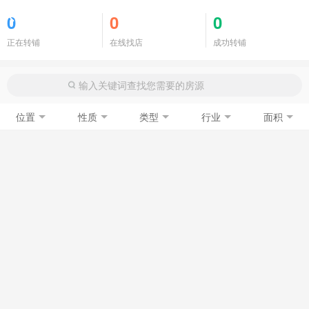
商铺门面
0
0
0
正在转铺
在线找店
成功转铺
位置
性质
类型
行业
面积