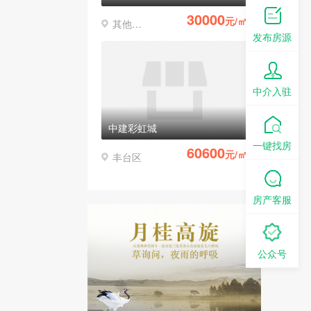
30000
元/㎡
其他区县
发布房源
中介入驻
中建彩虹城
一键找房
60600
元/㎡
丰台区
房产客服
公众号