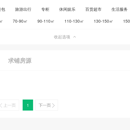
鞋包
旅游出行
专柜
休闲娱乐
百货超市
生活服务
公司工厂
其他
旅馆宾馆
0㎡
70-90㎡
90-110㎡
110-130㎡
130-150㎡
15
收起选项
求铺房源
1