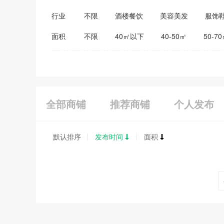
行业
不限
酒楼餐饮
美容美发
服饰
医药保健
家居建材
教育培训
面积
不限
40㎡以下
40-50㎡
50-7
全部商铺
推荐商铺
个人发布
默认排序
发布时间
面积