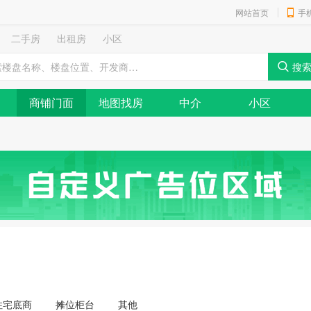
网站首页
手
二手房
出租房
小区
商铺门面
地图找房
中介
小区
住宅底商
摊位柜台
其他