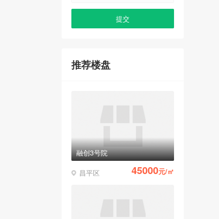
推荐楼盘
融创3号院
45000
元/㎡
昌平区