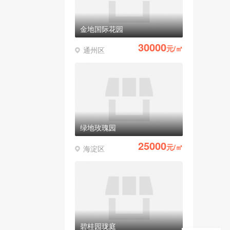
金地国际花园
30000
元/㎡
通州区
绿地玫瑰园
25000
元/㎡
海淀区
碧桂园珑庭