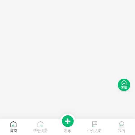
首页
帮您找房
发布
中介入驻
我的