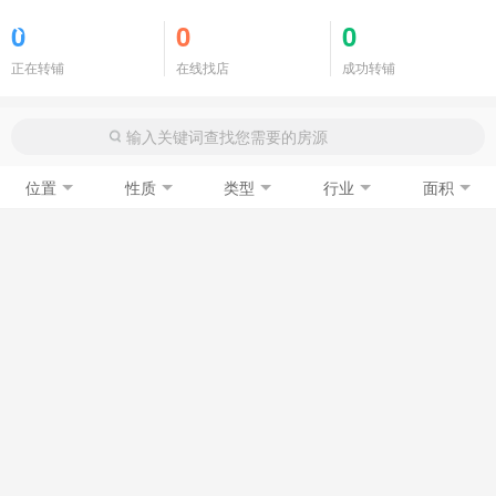
商铺门面
0
0
0
正在转铺
在线找店
成功转铺
位置
性质
类型
行业
面积