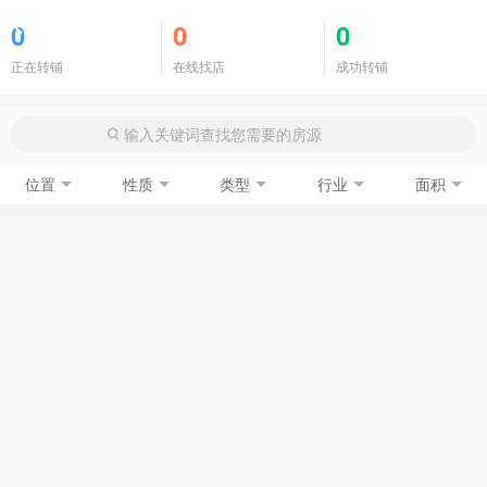
商铺门面
0
0
0
正在转铺
在线找店
成功转铺
位置
性质
类型
行业
面积