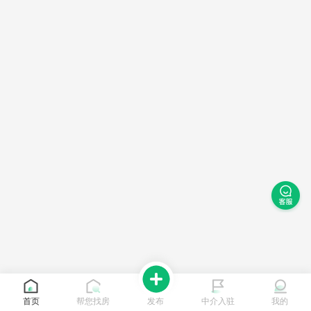
首页
帮您找房
发布
中介入驻
我的