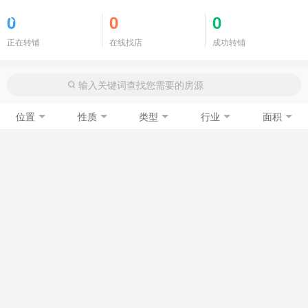
商铺门面
0
0
0
正在转铺
在线找店
成功转铺
位置
性质
类型
行业
面积