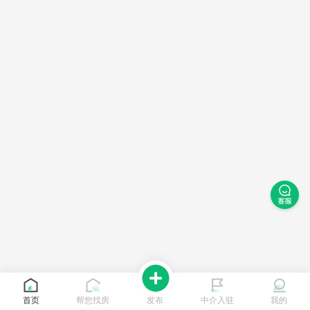
首页
帮您找房
发布
中介入驻
我的