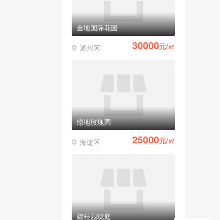
金地国际花园
30000
元/㎡
通州区
绿地玫瑰园
25000
元/㎡
海淀区
碧桂园珑庭