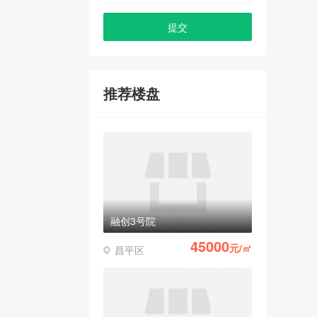
推荐楼盘
融创3号院
45000
元/㎡
昌平区