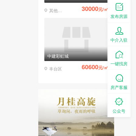
30000
元/㎡
其他区县
发布房源
中介入驻
中建彩虹城
一键找房
60600
元/㎡
丰台区
房产客服
公众号