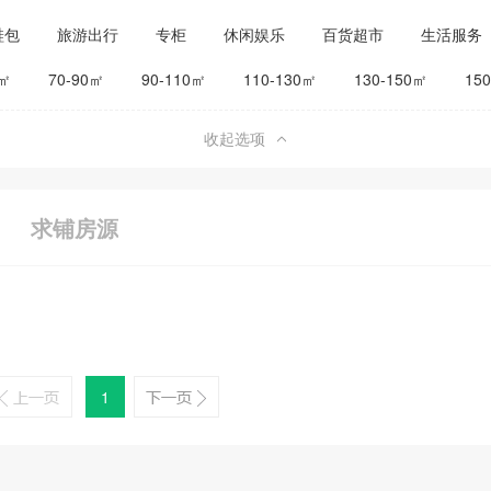
鞋包
旅游出行
专柜
休闲娱乐
百货超市
生活服务
公司工厂
其他
旅馆宾馆
0㎡
70-90㎡
90-110㎡
110-130㎡
130-150㎡
15
收起选项
求铺房源
1