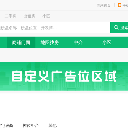
网站首页
手
二手房
出租房
小区
商铺门面
地图找房
中介
小区
住宅底商
摊位柜台
其他