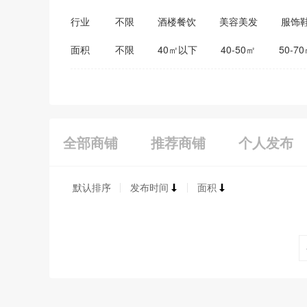
行业
不限
酒楼餐饮
美容美发
服饰
医药保健
家居建材
教育培训
面积
不限
40㎡以下
40-50㎡
50-7
全部商铺
推荐商铺
个人发布
默认排序
发布时间
面积