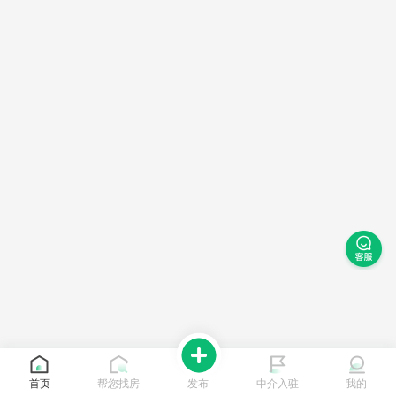
首页
帮您找房
发布
中介入驻
我的