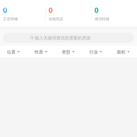
商铺门面
0
0
0
正在转铺
在线找店
成功转铺
位置
性质
类型
行业
面积