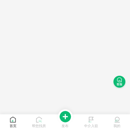
首页
帮您找房
发布
中介入驻
我的