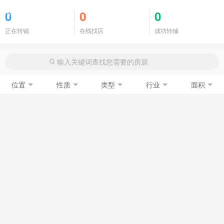
商铺门面
0
0
0
正在转铺
在线找店
成功转铺
位置
性质
类型
行业
面积