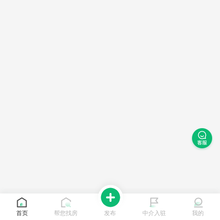
首页
帮您找房
发布
中介入驻
我的