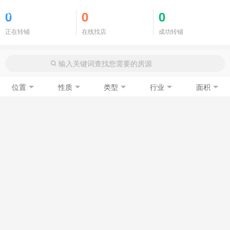
商铺门面
0
0
0
正在转铺
在线找店
成功转铺
位置
性质
类型
行业
面积