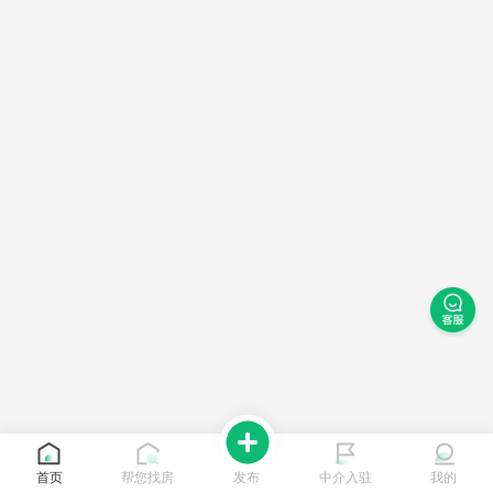
首页
帮您找房
发布
中介入驻
我的