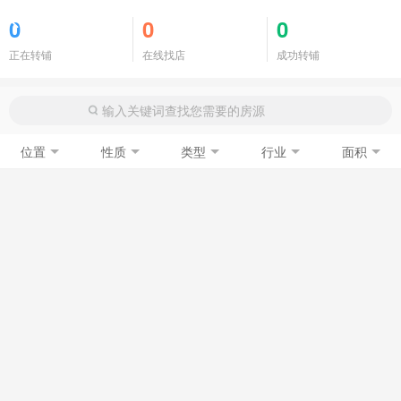
商铺门面
0
0
0
正在转铺
在线找店
成功转铺
位置
性质
类型
行业
面积