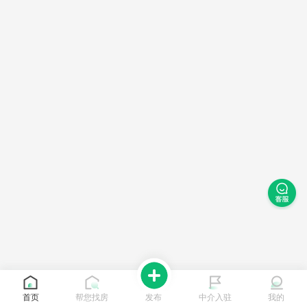
首页
帮您找房
发布
中介入驻
我的