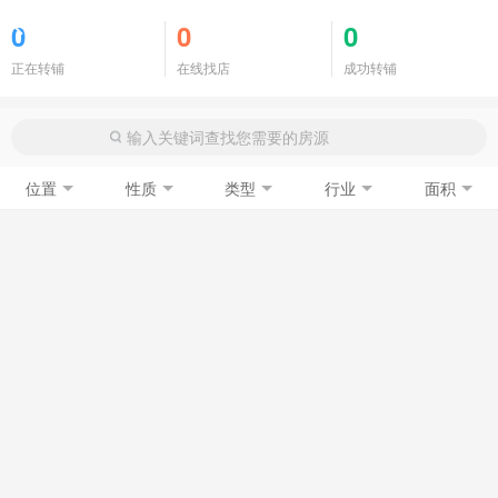
商铺门面
0
0
0
正在转铺
在线找店
成功转铺
位置
性质
类型
行业
面积