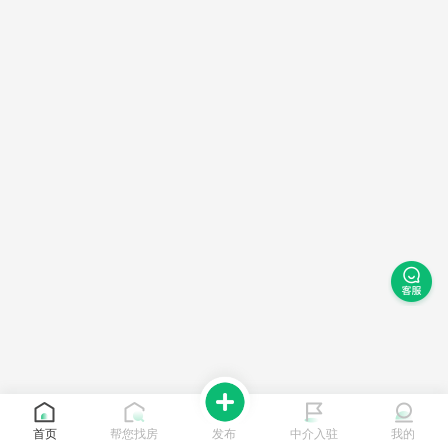
首页
帮您找房
发布
中介入驻
我的