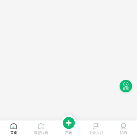
首页
帮您找房
发布
中介入驻
我的