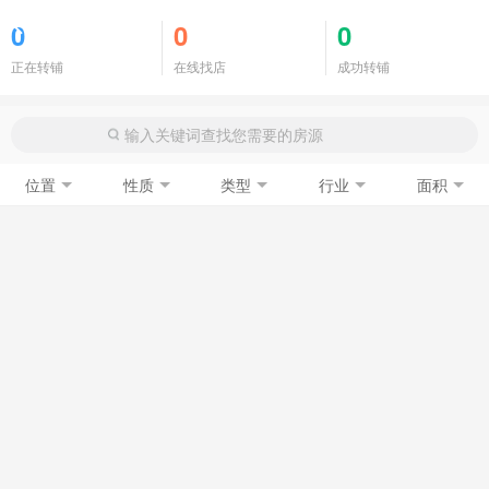
商铺门面
0
0
0
正在转铺
在线找店
成功转铺
位置
性质
类型
行业
面积