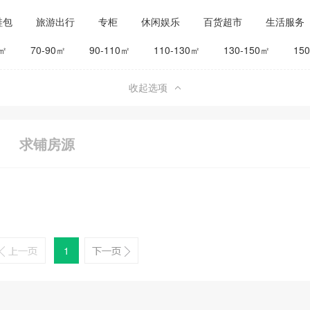
鞋包
旅游出行
专柜
休闲娱乐
百货超市
生活服务
公司工厂
其他
旅馆宾馆
0㎡
70-90㎡
90-110㎡
110-130㎡
130-150㎡
15
收起选项
求铺房源
1