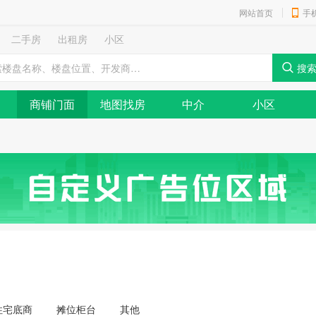
网站首页
手
二手房
出租房
小区
商铺门面
地图找房
中介
小区
住宅底商
摊位柜台
其他