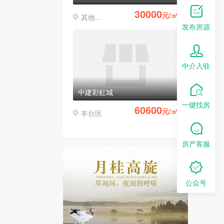
30000
元/㎡
其他区县
发布房源
中介入驻
中建彩虹城
一键找房
60600
元/㎡
丰台区
房产客服
公众号