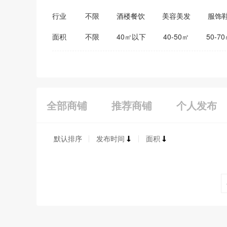
行业
不限
酒楼餐饮
美容美发
服饰
医药保健
家居建材
教育培训
面积
不限
40㎡以下
40-50㎡
50-7
全部商铺
推荐商铺
个人发布
默认排序
发布时间
面积