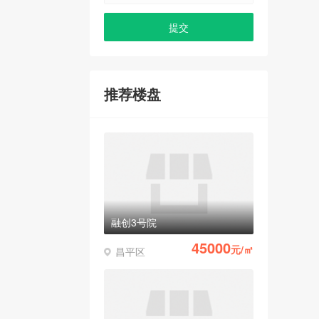
推荐楼盘
融创3号院
45000
元/㎡
昌平区