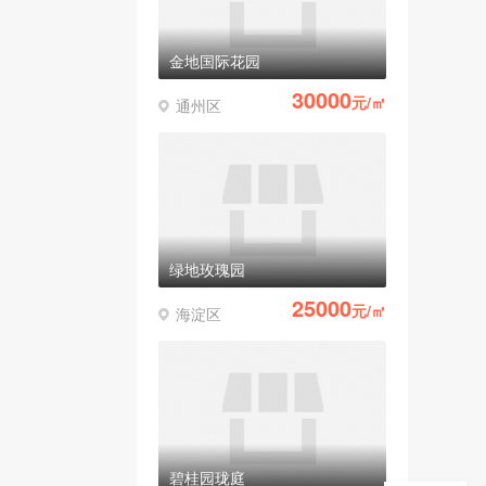
金地国际花园
30000
元/㎡
通州区
绿地玫瑰园
25000
元/㎡
海淀区
碧桂园珑庭