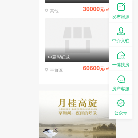
30000
元/㎡
其他区县
发布房源
中介入驻
中建彩虹城
一键找房
60600
元/㎡
丰台区
房产客服
公众号