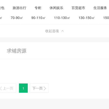
鞋包
旅游出行
专柜
休闲娱乐
百货超市
生活服务
公司工厂
其他
旅馆宾馆
0㎡
70-90㎡
90-110㎡
110-130㎡
130-150㎡
15
收起选项
求铺房源
1