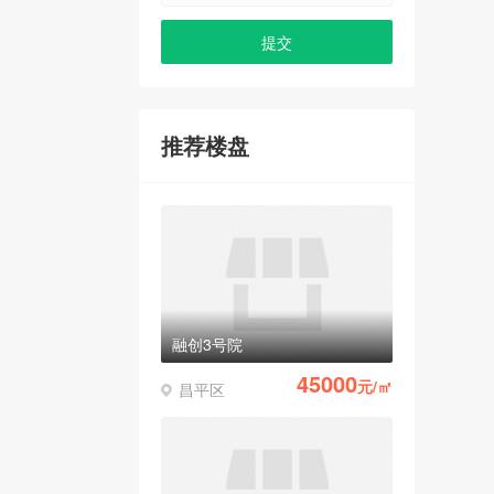
推荐楼盘
融创3号院
45000
元/㎡
昌平区