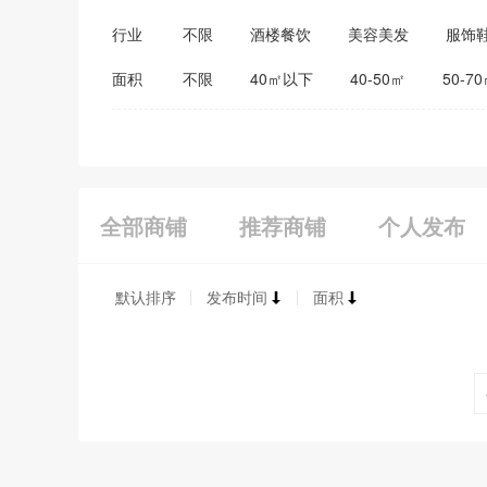
行业
不限
酒楼餐饮
美容美发
服饰
医药保健
家居建材
教育培训
面积
不限
40㎡以下
40-50㎡
50-7
全部商铺
推荐商铺
个人发布
默认排序
发布时间
面积