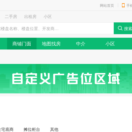
网站首页
手
二手房
出租房
小区
商铺门面
地图找房
中介
小区
住宅底商
摊位柜台
其他