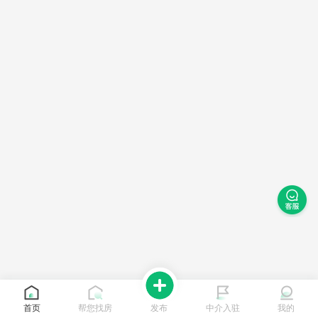
首页
帮您找房
发布
中介入驻
我的