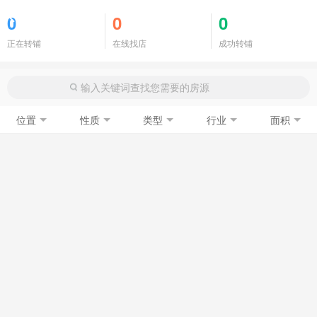
商铺门面
0
0
0
正在转铺
在线找店
成功转铺
位置
性质
类型
行业
面积