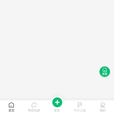
首页
帮您找房
发布
中介入驻
我的