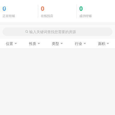
商铺门面
0
0
0
正在转铺
在线找店
成功转铺
位置
性质
类型
行业
面积