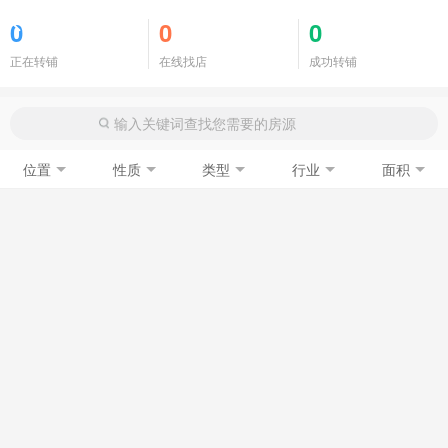
商铺门面
0
0
0
正在转铺
在线找店
成功转铺
位置
性质
类型
行业
面积