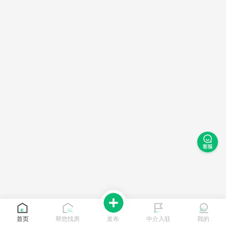
首页
帮您找房
发布
中介入驻
我的