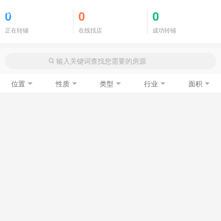
商铺门面
0
0
0
正在转铺
在线找店
成功转铺
位置
性质
类型
行业
面积