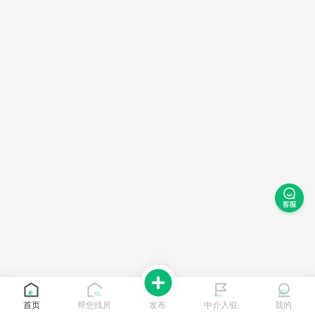
首页
帮您找房
发布
中介入驻
我的