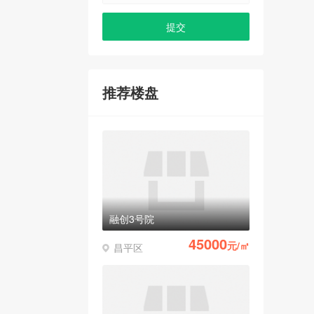
推荐楼盘
融创3号院
45000
元/㎡
昌平区