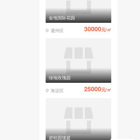
金地国际花园
30000
元/㎡
通州区
绿地玫瑰园
25000
元/㎡
海淀区
碧桂园珑庭