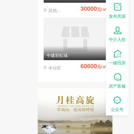
30000
元/㎡
其他区县
发布房源
中介入驻
中建彩虹城
一键找房
60600
元/㎡
丰台区
房产客服
公众号