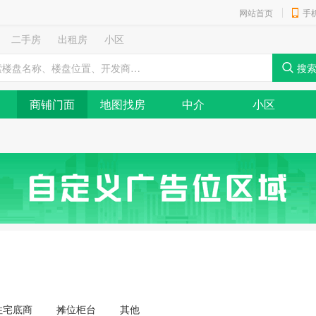
网站首页
手
二手房
出租房
小区
商铺门面
地图找房
中介
小区
住宅底商
摊位柜台
其他