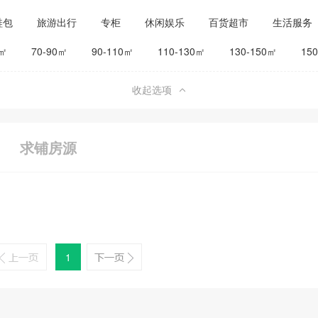
鞋包
旅游出行
专柜
休闲娱乐
百货超市
生活服务
公司工厂
其他
旅馆宾馆
0㎡
70-90㎡
90-110㎡
110-130㎡
130-150㎡
15
收起选项
求铺房源
1