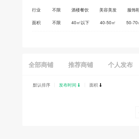
行业
不限
酒楼餐饮
美容美发
服饰
医药保健
家居建材
教育培训
面积
不限
40㎡以下
40-50㎡
50-7
全部商铺
推荐商铺
个人发布
默认排序
发布时间
面积