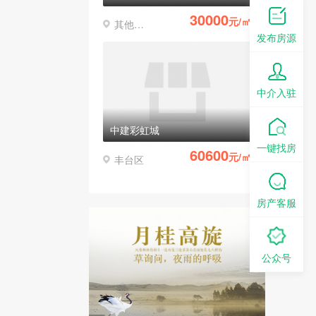
30000
元/㎡
其他区县
发布房源
中介入驻
中建彩虹城
一键找房
60600
元/㎡
丰台区
房产客服
公众号