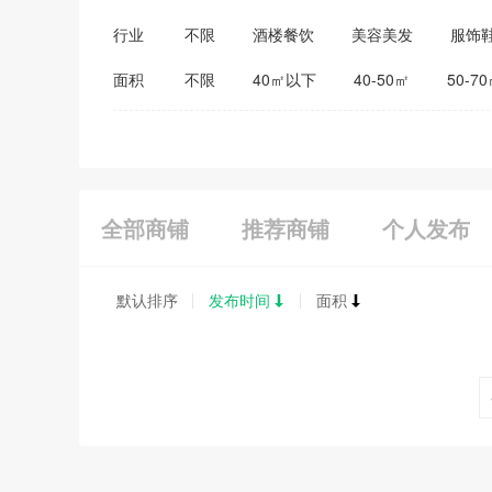
行业
不限
酒楼餐饮
美容美发
服饰
医药保健
家居建材
教育培训
面积
不限
40㎡以下
40-50㎡
50-7
全部商铺
推荐商铺
个人发布
默认排序
发布时间
面积