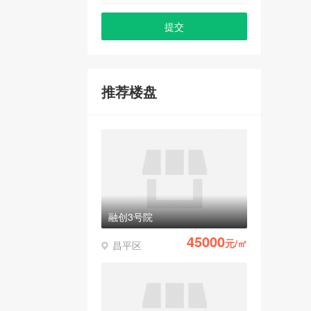
推荐楼盘
融创3号院
45000
元/㎡
昌平区