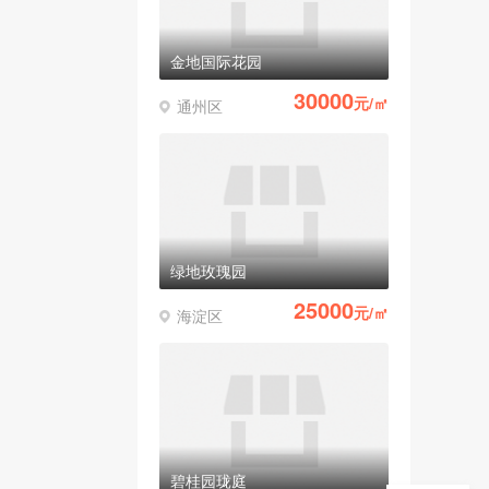
金地国际花园
30000
元/㎡
通州区
绿地玫瑰园
25000
元/㎡
海淀区
碧桂园珑庭