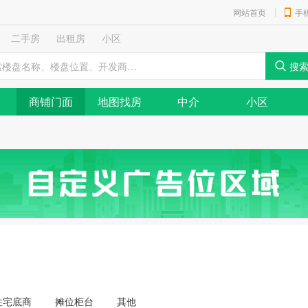
网站首页
手
二手房
出租房
小区
商铺门面
地图找房
中介
小区
住宅底商
摊位柜台
其他