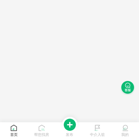
首页
帮您找房
发布
中介入驻
我的