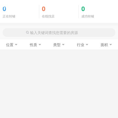
商铺门面
0
0
0
正在转铺
在线找店
成功转铺
位置
性质
类型
行业
面积