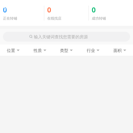
商铺门面
0
0
0
正在转铺
在线找店
成功转铺
位置
性质
类型
行业
面积