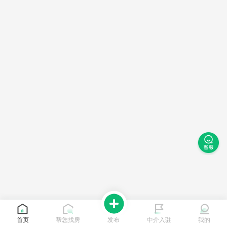
首页
帮您找房
发布
中介入驻
我的