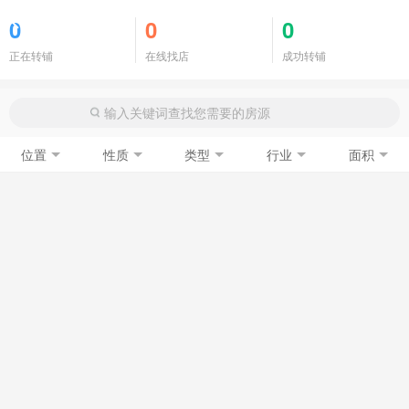
商铺门面
0
0
0
正在转铺
在线找店
成功转铺
位置
性质
类型
行业
面积