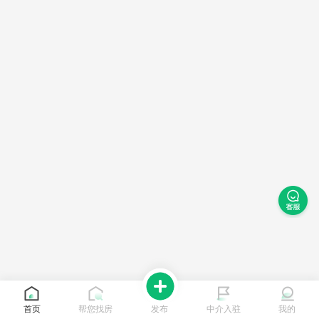
首页
帮您找房
发布
中介入驻
我的