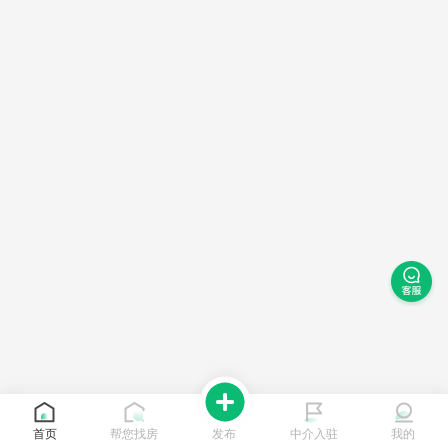
首页
帮您找房
发布
中介入驻
我的