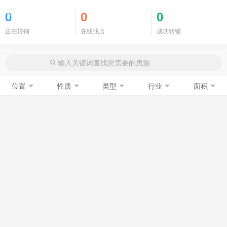
商铺门面
0
0
0
正在转铺
在线找店
成功转铺
位置
性质
类型
行业
面积